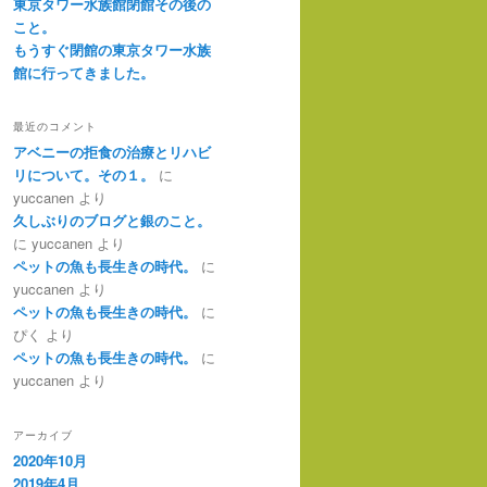
東京タワー水族館閉館その後の
こと。
もうすぐ閉館の東京タワー水族
館に行ってきました。
最近のコメント
アベニーの拒食の治療とリハビ
リについて。その１。
に
yuccanen
より
久しぶりのブログと銀のこと。
に
yuccanen
より
ペットの魚も長生きの時代。
に
yuccanen
より
ペットの魚も長生きの時代。
に
ぴく
より
ペットの魚も長生きの時代。
に
yuccanen
より
アーカイブ
2020年10月
2019年4月