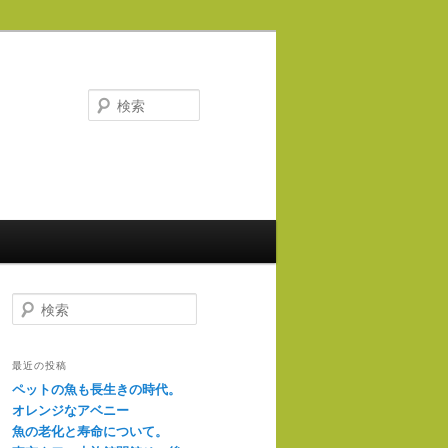
検
索
検
索
最近の投稿
ペットの魚も長生きの時代。
オレンジなアベニー
魚の老化と寿命について。