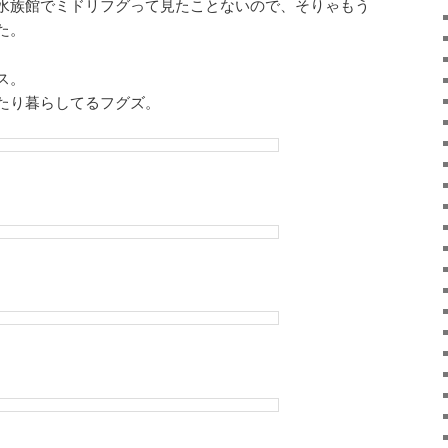
水族館でミドリフグって見たことないので、そりゃもう
た。
ス。
たり暮らしてるフグズ。