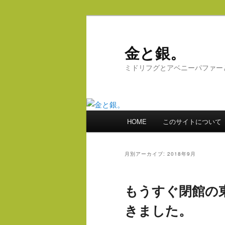
メ
サ
イ
ブ
ン
コ
金と銀。
コ
ン
ミドリフグとアベニーパファー
ン
テ
テ
ン
ン
ツ
ツ
へ
メ
へ
移
HOME
このサイトについて
イ
移
動
ン
動
メ
月別アーカイブ:
2018年9月
ニ
ュ
もうすぐ閉館の
ー
きました。