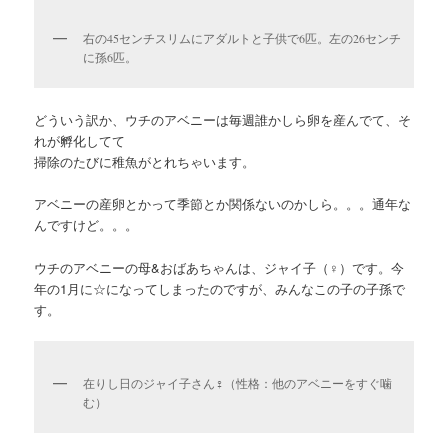
右の45センチスリムにアダルトと子供で6匹。左の26センチ
に孫6匹。
どういう訳か、ウチのアベニーは毎週誰かしら卵を産んでて、そ
れが孵化してて
掃除のたびに稚魚がとれちゃいます。
アベニーの産卵とかって季節とか関係ないのかしら。。。通年な
んですけど。。。
ウチのアベニーの母&おばあちゃんは、ジャイ子（♀）です。今
年の1月に☆になってしまったのですが、みんなこの子の子孫で
す。
在りし日のジャイ子さん♀（性格：他のアベニーをすぐ噛
む）