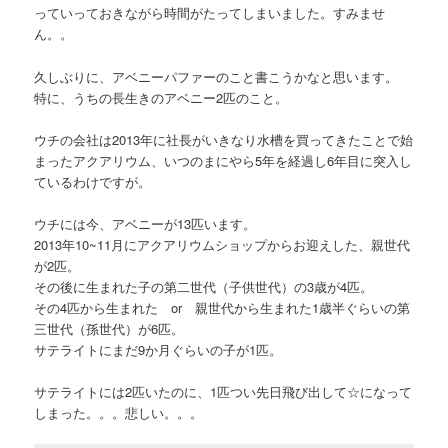
っていっておきながら時間がたってしまいました。すみませ
ん。。
久しぶりに、アベニーパファーのこと書こうかなと思います。
特に、うちの長生きのアベニー2匹のこと。
ウチの会社は2013年に社長がいきなり水槽を買ってきたことで始
まったアクアリウム、いつのまにやら5年を経過し6年目に突入し
ているわけですが。
ウチには今、アベニーが13匹います。
2013年10~11月にアクアリウムショップからお迎えした、親世代
が2匹。
その後に生まれた子の第二世代（子供世代）の3歳が4匹。
その4匹から生まれた or 親世代から生まれた1歳半ぐらいの第
三世代（孫世代）が6匹。
サテライトにまだ9か月ぐらいの子が1匹。
サテライトには2匹いたのに、1匹つい先日飛び出して☆になって
しまった。。。悲しい。。。