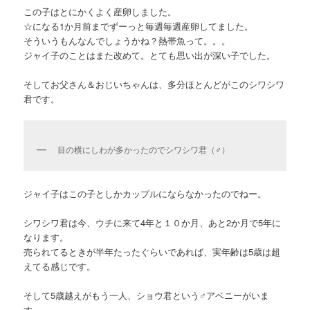
この子はとにかくよく産卵しました。
☆になる1か月前までずーっと毎週毎週産卵してました。
そういうもんなんでしょうかね？熱帯魚って。。。
ジャイ子のことはまた改めて。とても思い出が深い子でした。
そしてお父さん＆おじいちゃんは、多分ほとんどがこのシワシワ
君です。
目の横にしわが多かったのでシワシワ君（♂）
ジャイ子はこの子としかカップルにならなかったのでねー。
シワシワ君は今、ウチに来て4年と１０か月、あと2か月で5年に
なります。
売られてるときが半年たったぐらいであれば、実年齢は5歳は超
えてる感じです。
そして5歳越えがもう一人、ショウ君という♂アベニーがいま
す。