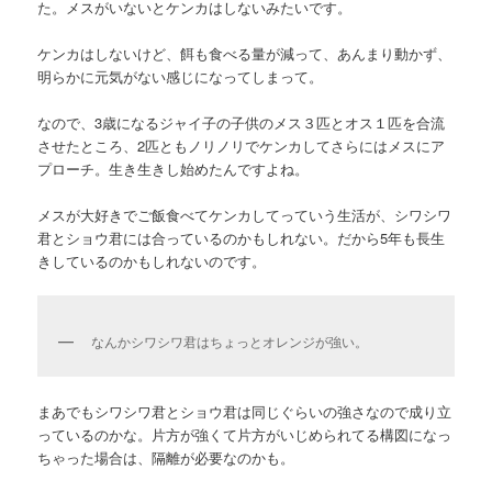
た。メスがいないとケンカはしないみたいです。
ケンカはしないけど、餌も食べる量が減って、あんまり動かず、
明らかに元気がない感じになってしまって。
なので、3歳になるジャイ子の子供のメス３匹とオス１匹を合流
させたところ、2匹ともノリノリでケンカしてさらにはメスにア
プローチ。生き生きし始めたんですよね。
メスが大好きでご飯食べてケンカしてっていう生活が、シワシワ
君とショウ君には合っているのかもしれない。だから5年も長生
きしているのかもしれないのです。
なんかシワシワ君はちょっとオレンジが強い。
まあでもシワシワ君とショウ君は同じぐらいの強さなので成り立
っているのかな。片方が強くて片方がいじめられてる構図になっ
ちゃった場合は、隔離が必要なのかも。