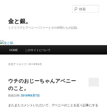
メ
サ
イ
ブ
検
ン
コ
索
コ
ン
金と銀。
ン
テ
ミドリフグとアベニーパファーとその仲間たちの記録。
テ
ン
ン
ツ
ツ
へ
へ
移
メ
移
動
HOME
このサイトについて
イ
動
ン
メ
月別アーカイブ:
2018年8月
ニ
ュ
ー
ウチのおじーちゃんアベニー
のこと。
投稿日時:
2018年8月7日
またまたコメントいただいて、アベニーのことを近々記事にする