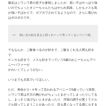
最近はシワシワ君の息子が参戦しましたが、若い子はやっぱり強
いのでちょっとオジーちゃんたちはやられ気味。しかもメスも気
が強い子ばかりで、ガブガブされてるようなので、さらに尾ひれ
はボロボロです。
飼い主の顔を見ると餌くれーって寄ってくるシワシワ君。
でもなんか、ご飯食べるのが好きで、ご飯をくれる人間も好き
で、
ケンカも好きで、メスも好きでっていう5歳のおじーちゃんアベ
ニーパファーが
かわいくてしょうがない。
いつまでも元気でいてほしい。
ただ、寿命が２~４年って言われるアベニーで5歳っていう現実。
シワシワ君は片方の胸ひれがちょっとまがってしまったりしてる
し、まっすぐ泳げないときがあったり、浮袋の調子が悪くてクル
クル回ってしまうことがあったり、目も悪くなってる感じもする