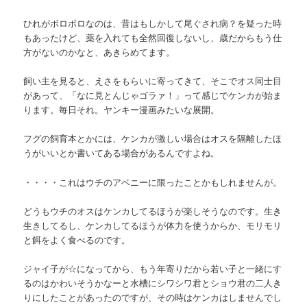
ひれがボロボロなのは、昔はもしかして尾ぐされ病？を疑った時
もあったけど、薬を入れても全然回復しないし、歳だからもう仕
方がないのかなと、あきらめてます。
飼い主を見ると、えさをもらいに寄ってきて、そこでオス同士目
があって、「なに見とんじゃゴラァ！」って感じでケンカが始ま
ります。毎日それ。ヤンキー漫画みたいな展開。
フグの飼育本とかには、ケンカが激しい場合はオスを隔離したほ
うがいいとか書いてある場合があるんですよね。
・・・・これはウチのアベニーに限ったことかもしれませんが。
どうもウチのオスはケンカしてるほうが楽しそうなのです。生き
生きしてるし、ケンカしてるほうが体力を使うからか、モリモリ
と餌をよく食べるのです。
ジャイ子が☆になってから、もう年寄りだから若い子と一緒にす
るのはかわいそうかなーと水槽にシワシワ君とショウ君の二人き
りにしたことがあったのですが、その時はケンカはしませんでし