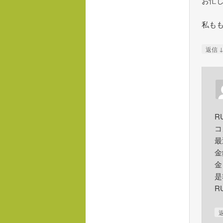
お忙
私も
返信
R
コ
最
金
金
是
R