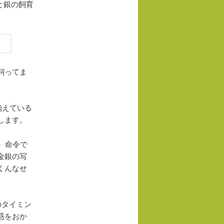
と銀の飼育
飼ってま
抱えている
します。
♂）命令で
金銀の写
くんなせ
のタイミン
惑をおか