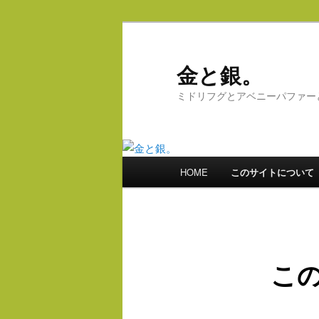
メ
イ
ン
金と銀。
コ
ミドリフグとアベニーパファー
ン
テ
ン
ツ
メ
へ
HOME
このサイトについて
イ
移
ン
動
メ
ニ
ュ
こ
ー