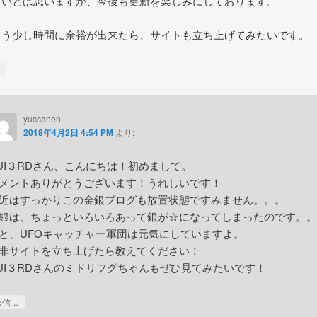
しいとは思いますが、今後も更新を楽しみにしております。
もう少し時間に余裕が出来たら、サイトも立ち上げてみたいです。
↓
yuccanen
2018年4月2日 4:54 PM
より:
UI３RDさん、こんにちは！初めまして。
メントありがとうございます！うれしいです！
近はすっかりこの金銀ブログも放置状態ですみません。。。
銀は、ちょっといろいろあって銀が☆になってしまったのです。。
と、UFOキャッチャー軍団は元気にしていますよ。
非サイトを立ち上げたら教えてください！
UI３RDさんのミドリフグちゃんもぜひ見てみたいです！
↓
返信