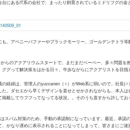
金台にあるIT系の会社で、まったり飼育されているミドリフグの金
。
にも、アベニーパファーやブラックモーリー、ゴールデンテトラ等
年6月からのアクアリウムスタートで、まだまだペーペー、多々問題を
。ググって解決策をはかる日々、牛歩ながらにアクアリストを目指
の経緯は、管理人のyuccanen（♀）がWeb系に弱いので、社長(
した。ダセエから早くデザインを直せとせかされながらも、本人は
て掲載してウフフってなってる状況。。そのうち直すから許してお
トはスパム対策のため、手動の承認制になっています。最近、承認
て、かなり遅めに表示されることになってしまって、皆さまにご迷