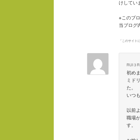
けしてい
※このブロ
当ブログ
「
このサイト
RUI３R
初めま
ミド
た。
いつ
以前
職場
す。