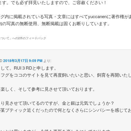
ます。でも必ず拝見いたしますので、ご容赦ください！
グ内に掲載されている写真・文章にはすべてyuccanenに著作権が
内の写真の無断使用、無断掲載は固くお断りしています。
について
」への2件のフィードバック
D
2018年3月17日 9:09 PM
より:
して。RUI３RDと申します。
リフグをココのサイトを見て再度飼いたいと思い、飼育を再開いた
も楽しく、そして参考に見させて頂いております。
より見させて頂いてるのですが、金と銀は元気でしょうか？
が某ブティック近くだったので何となくさらにシンパシーを感じて