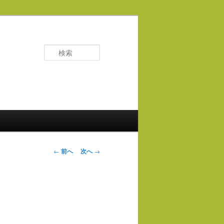
検
索
投
←
前へ
次へ
→
稿
ナ
ビ
ゲ
ー
シ