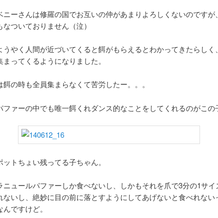
ベニーさんは修羅の国でお互いの仲があまりよろしくないのですが
もなついておりません（泣）
ようやく人間が近づいてくると餌がもらえるとわかってきたらしく
集まってくるようになりました。
は餌の時も全員集まらなくて苦労したー。。。
パファーの中でも唯一餌くれダンス的なことをしてくれるのがこの
ポットちょい残ってる子ちゃん。
ラニュールパファーしか食べないし、しかもそれを爪で3分の1サイ
れないし、絶妙に目の前に落とすようにしてあげないと食べれない
なんですけど。