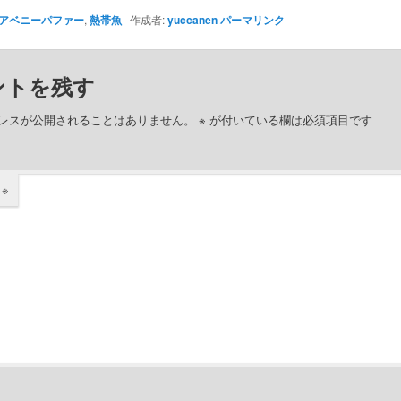
アベニーパファー
,
熱帯魚
作成者:
yuccanen
パーマリンク
ントを残す
レスが公開されることはありません。
※
が付いている欄は必須項目です
ト
※