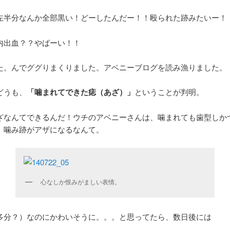
左半分なんか全部黒い！どーしたんだー！！殴られた跡みたいー！
内出血？？やばーい！！
た。んでググりまくりました。アベニーブログを読み漁りました。
どうも、
「噛まれてできた痣（あざ）」
ということが判明。
ざなんてできるんだ！ウチのアベニーさんは、噛まれても歯型しか
。噛み跡がアザになるなんて。
心なしか恨みがましい表情。
多分？）なのにかわいそうに。。。と思ってたら、数日後には