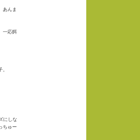
ョ
、あんま
ン
、一応餌
子。
ズにしな
っちゅー