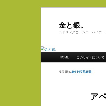
メ
イ
ン
金と銀。
コ
ミドリフグとアベニーパファー
ン
テ
ン
ツ
メ
へ
HOME
このサイトについて
イ
移
ン
動
メ
投稿日時:
2014年7月25日
ニ
ュ
ー
ア