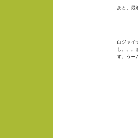
あと、最
白ジャイ
し。。。
す。うー