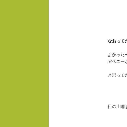
なおって
よかった
アベニー
と思って
目の上噛