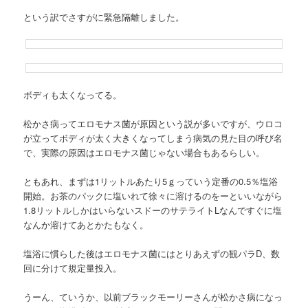
という訳でさすがに緊急隔離しました。
ボディも太くなってる。
松かさ病ってエロモナス菌が原因という説が多いですが、ウロコ
が立ってボディが太く大きくなってしまう病気の見た目の呼び名
で、実際の原因はエロモナス菌じゃない場合もあるらしい。
ともあれ、まずは1リットルあたり5ｇっていう定番の0.5％塩浴
開始。お茶のパックに塩いれて徐々に溶けるのをーといいながら
1.8リットルしかはいらないスドーのサテライトLなんですぐに塩
なんか溶けてあとかたもなく。
塩浴に慣らした後はエロモナス菌にはとりあえずの観パラD、数
回に分けて規定量投入。
うーん、ていうか、以前ブラックモーリーさんが松かさ病になっ