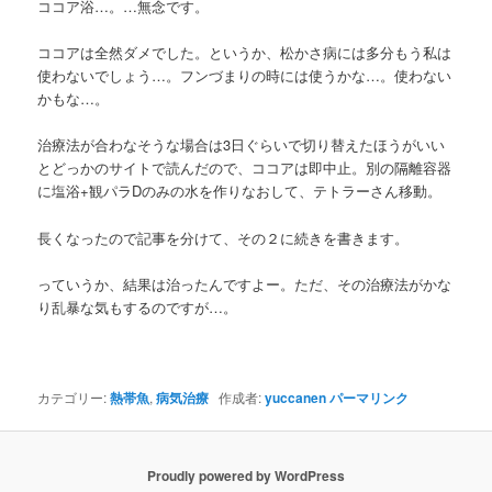
ココア浴…。…無念です。
ココアは全然ダメでした。というか、松かさ病には多分もう私は
使わないでしょう…。フンづまりの時には使うかな…。使わない
かもな…。
治療法が合わなそうな場合は3日ぐらいで切り替えたほうがいい
とどっかのサイトで読んだので、ココアは即中止。別の隔離容器
に塩浴+観パラDのみの水を作りなおして、テトラーさん移動。
長くなったので記事を分けて、その２に続きを書きます。
っていうか、結果は治ったんですよー。ただ、その治療法がかな
り乱暴な気もするのですが…。
カテゴリー:
熱帯魚
,
病気治療
作成者:
yuccanen
パーマリンク
Proudly powered by WordPress