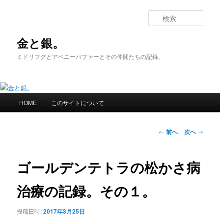
メ
イ
検
ン
索
コ
金と銀。
ン
ミドリフグとアベニーパファーとその仲間たちの記録。
テ
ン
ツ
へ
メ
移
HOME
このサイトについて
イ
動
ン
メ
投
←
前へ
次へ
→
ニ
稿
ュ
ナ
ー
ビ
ゴールデンテトラの松かさ病
ゲ
ー
治療の記録。その１。
シ
ョ
投稿日時:
2017年3月25日
ン