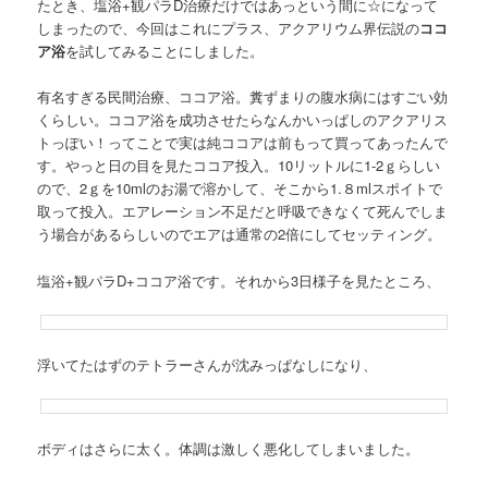
たとき、塩浴+観パラD治療だけではあっという間に☆になって
しまったので、今回はこれにプラス、アクアリウム界伝説の
ココ
ア浴
を試してみることにしました。
有名すぎる民間治療、ココア浴。糞ずまりの腹水病にはすごい効
くらしい。ココア浴を成功させたらなんかいっぱしのアクアリス
トっぽい！ってことで実は純ココアは前もって買ってあったんで
す。やっと日の目を見たココア投入。10リットルに1-2ｇらしい
ので、2ｇを10mlのお湯で溶かして、そこから1.８mlスポイトで
取って投入。エアレーション不足だと呼吸できなくて死んでしま
う場合があるらしいのでエアは通常の2倍にしてセッティング。
塩浴+観パラD+ココア浴です。それから3日様子を見たところ、
浮いてたはずのテトラーさんが沈みっぱなしになり、
ボディはさらに太く。体調は激しく悪化してしまいました。