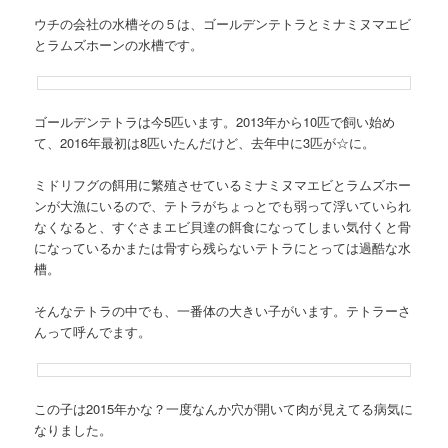
ウチの会社の水槽その５は、ゴールデンテトラとミナミヌマエビ
とラムズホーンの水槽です。
ゴールデンテトラは今5匹います。2013年から10匹で飼い始め
て、2016年最初は8匹いたんだけど、去年中に3匹が☆に。
ミドリフグの餌用に繁殖させているミナミヌマエビとラムズホー
ンが大漁にいるので、テトラがちょっとでも弱って浮いていられ
なくなると、すぐさまエビ貝達の餌食になってしまい気付くと骨
になっているかまたは骨すら残らないテトラにとっては過酷な水
槽。
そんなテトラの中でも、一番体の大きい子がいます。テトラーさ
んって呼んでます。
この子は2015年かな？一度なんか穴が開いて肉が見えてる病気に
なりました。