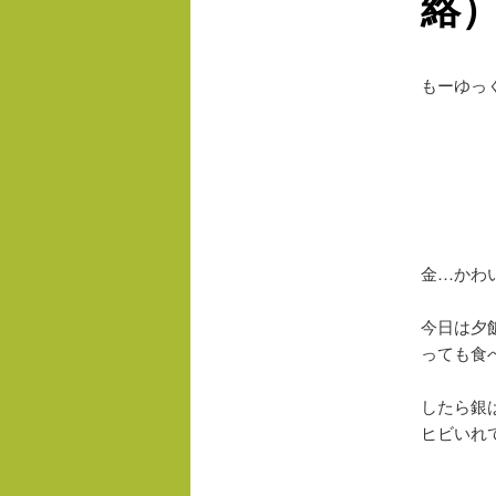
絡
もーゆっ
金…かわ
今日は夕
っても食
したら銀
ヒビいれ