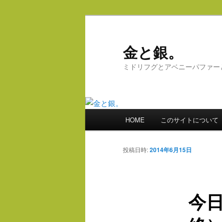
メ
イ
ン
金と銀。
コ
ミドリフグとアベニーパファー
ン
テ
ン
ツ
メ
へ
HOME
このサイトについて
イ
移
ン
動
メ
投稿日時:
2014年6月15日
ニ
ュ
ー
今