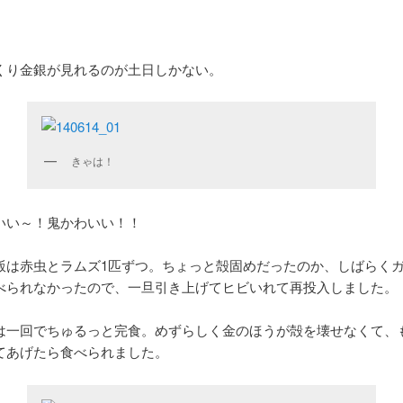
）
くり金銀が見れるのが土日しかない。
きゃは！
いい～！鬼かわいい！！
飯は赤虫とラムズ1匹ずつ。ちょっと殻固めだったのか、しばらく
べられなかったので、一旦引き上げてヒビいれて再投入しました。
は一回でちゅるっと完食。めずらしく金のほうが殻を壊せなくて、
てあげたら食べられました。