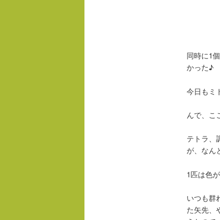
同時に1
かった♪
今日もミ
んで、こ
テトラ、
が、なん
1匹は色
いつも群
た矢先、