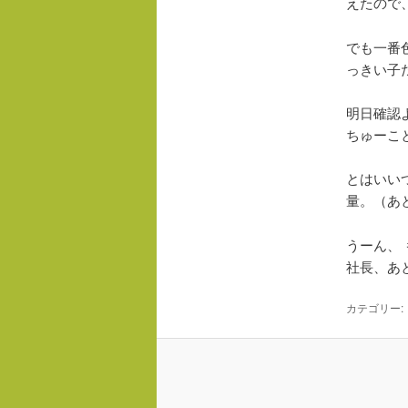
えたので
でも一番
っきい子
明日確認
ちゅーこ
とはいい
量。（あ
うーん、
社長、あ
カテゴリー: