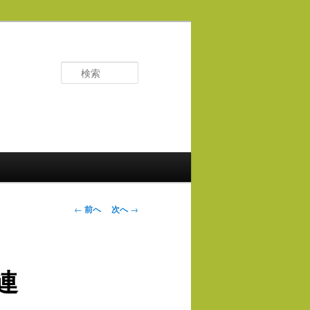
検
索
投
←
前へ
次へ
→
稿
ナ
ビ
連
ゲ
ー
シ