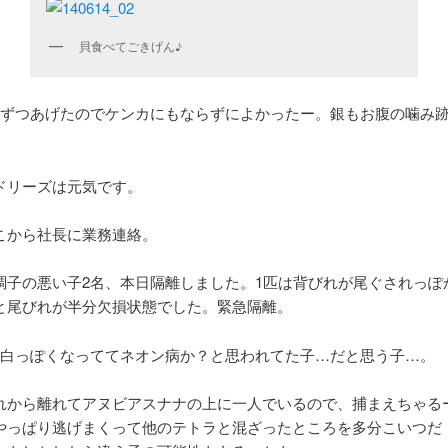
貝食べてごきげん♪
個ずつあげたのでケンカにもならずによかったー。銀もお腹の噛み
ドリーズは元気です。
こから社長に業務連絡。
調子の悪い子2名、本日隔離しました。1匹は背びれが尾ぐされっぽ
と尾びれが半分欠損状態でした。緊急隔離。
が白っぽくなっててネオン病か？と思われてた子…だと思う子…。
れから離れてアヌビアスナナの上に一人でいるので、捕まえちゃる
やっぱり逃げまくって他のテトラと混ざったところを多分こいつだ