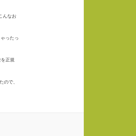
こんなお
ちゃったっ
粒を正規
たので、