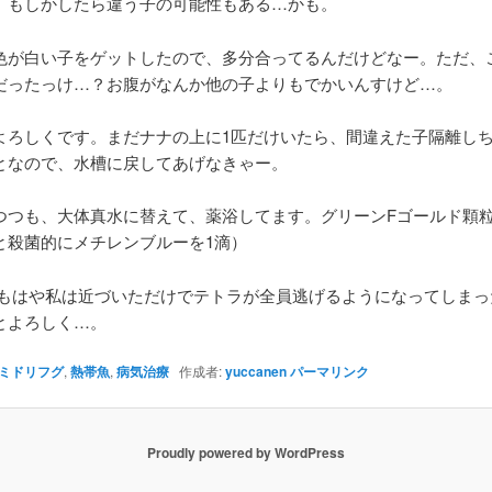
、もしかしたら違う子の可能性もある…かも。
色が白い子をゲットしたので、多分合ってるんだけどなー。ただ、
だったっけ…？お腹がなんか他の子よりもでかいんすけど…。
よろしくです。まだナナの上に1匹だけいたら、間違えた子隔離し
となので、水槽に戻してあげなきゃー。
つつも、大体真水に替えて、薬浴してます。グリーンFゴールド顆
と殺菌的にメチレンブルーを1滴）
 もはや私は近づいただけでテトラが全員逃げるようになってしまっ
とよろしく…。
ミドリフグ
,
熱帯魚
,
病気治療
作成者:
yuccanen
パーマリンク
Proudly powered by WordPress