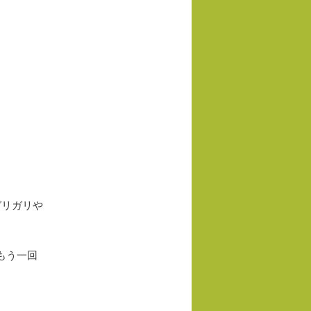
ョ
ン
ガリガリや
もう一回